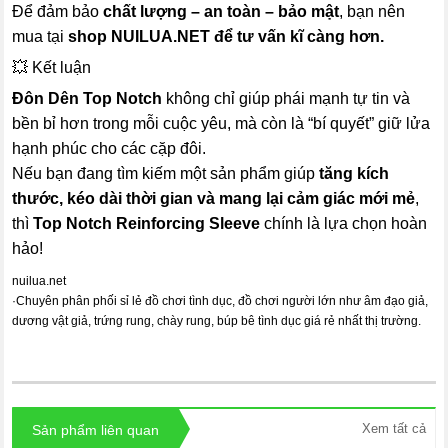
Để đảm bảo
chất lượng – an toàn – bảo mật
, bạn nên
mua tại
shop NUILUA.NET để tư vấn kĩ càng hơn.
💥 Kết luận
Đôn Dên Top Notch
không chỉ giúp phái mạnh tự tin và
bền bỉ hơn trong mỗi cuộc yêu, mà còn là “bí quyết” giữ lửa
hạnh phúc cho các cặp đôi.
Nếu bạn đang tìm kiếm một sản phẩm giúp
tăng kích
thước, kéo dài thời gian và mang lại cảm giác mới mẻ
,
thì
Top Notch Reinforcing Sleeve
chính là lựa chọn hoàn
hảo!
nuilua.net
·
Chuyên phân phối sỉ lẻ đồ chơi tình dục, đồ chơi người lớn như âm đạo giả,
dương vật giả, trứng rung, chày rung, búp bê tình dục giá rẻ nhất thị trường.
Xem tất cả
Sản phẩm liên quan