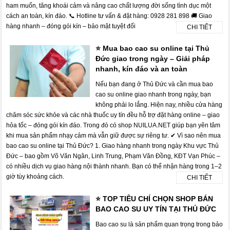
ham muốn, tăng khoái cảm và nâng cao chất lượng đời sống tình dục một
cách an toàn, kín đáo. 📞 Hotline tư vấn & đặt hàng: 0928 281 898 🚚 Giao
hàng nhanh – đóng gói kín – bảo mật tuyệt đối
CHI TIẾT
⭐ Mua bao cao su online tại Thủ
Đức giao trong ngày – Giải pháp
nhanh, kín đáo và an toàn
Nếu bạn đang ở Thủ Đức và cần mua bao
cao su online giao nhanh trong ngày, bạn
không phải lo lắng. Hiện nay, nhiều cửa hàng
chăm sóc sức khỏe và các nhà thuốc uy tín đều hỗ trợ đặt hàng online – giao
hỏa tốc – đóng gói kín đáo. Trong đó có shop NUILUA.NET giúp bạn yên tâm
khi mua sản phẩm nhạy cảm mà vẫn giữ được sự riêng tư. ✔ Vì sao nên mua
bao cao su online tại Thủ Đức? 1. Giao hàng nhanh trong ngày Khu vực Thủ
Đức – bao gồm Võ Văn Ngân, Linh Trung, Phạm Văn Đồng, KĐT Vạn Phúc –
có nhiều dịch vụ giao hàng nội thành nhanh. Bạn có thể nhận hàng trong 1–2
giờ tùy khoảng cách.
CHI TIẾT
⭐ TOP TIÊU CHÍ CHỌN SHOP BÁN
BAO CAO SU UY TÍN TẠI THỦ ĐỨC
Bao cao su là sản phẩm quan trọng trong bảo