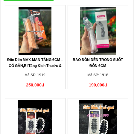
Đôn Dên MAX-MAN TĂNG 6CM –
BAO ĐÔN DÊN TRONG SUỐT
CÓ GÂN,BI Tăng Kích Thước &
ĐÔN 6CM
Kéo Dài Thời Gian Quan Hệ Hiệu
Mã SP: 1919
Mã SP: 1918
Quả
250,000đ
190,000đ