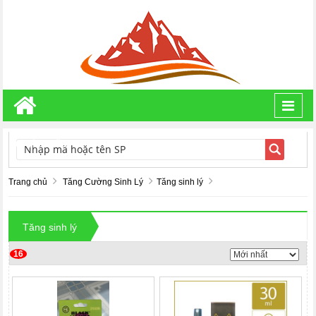
Toggl
navig
TÌM KIẾM
Trang chủ
Tăng Cường Sinh Lý
Tăng sinh lý
Tăng sinh lý
16