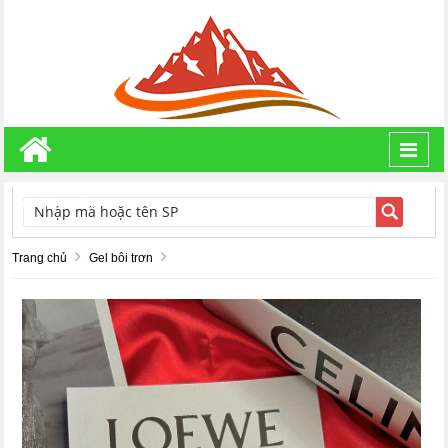
Toggl
navig
TÌM KIẾM
Trang chủ
Gel bôi trơn