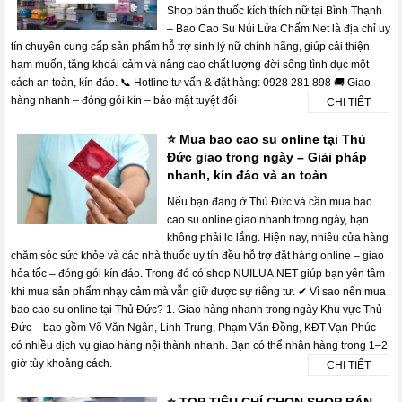
Shop bán thuốc kích thích nữ tại Bình Thạnh
– Bao Cao Su Núi Lửa Chấm Net là địa chỉ uy
tín chuyên cung cấp sản phẩm hỗ trợ sinh lý nữ chính hãng, giúp cải thiện
ham muốn, tăng khoái cảm và nâng cao chất lượng đời sống tình dục một
cách an toàn, kín đáo. 📞 Hotline tư vấn & đặt hàng: 0928 281 898 🚚 Giao
hàng nhanh – đóng gói kín – bảo mật tuyệt đối
CHI TIẾT
⭐ Mua bao cao su online tại Thủ
Đức giao trong ngày – Giải pháp
nhanh, kín đáo và an toàn
Nếu bạn đang ở Thủ Đức và cần mua bao
cao su online giao nhanh trong ngày, bạn
không phải lo lắng. Hiện nay, nhiều cửa hàng
chăm sóc sức khỏe và các nhà thuốc uy tín đều hỗ trợ đặt hàng online – giao
hỏa tốc – đóng gói kín đáo. Trong đó có shop NUILUA.NET giúp bạn yên tâm
khi mua sản phẩm nhạy cảm mà vẫn giữ được sự riêng tư. ✔ Vì sao nên mua
bao cao su online tại Thủ Đức? 1. Giao hàng nhanh trong ngày Khu vực Thủ
Đức – bao gồm Võ Văn Ngân, Linh Trung, Phạm Văn Đồng, KĐT Vạn Phúc –
có nhiều dịch vụ giao hàng nội thành nhanh. Bạn có thể nhận hàng trong 1–2
giờ tùy khoảng cách.
CHI TIẾT
⭐ TOP TIÊU CHÍ CHỌN SHOP BÁN