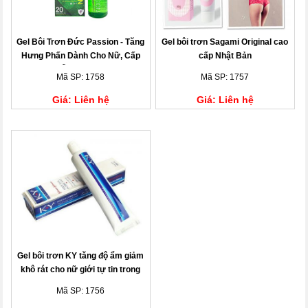
Gel Bôi Trơn Đức Passion - Tăng
Gel bôi trơn Sagami Original cao
Hưng Phấn Dành Cho Nữ, Cấp
cấp Nhật Bản
Ẩm - 30ml
Mã SP: 1758
Mã SP: 1757
Giá: Liên hệ
Giá: Liên hệ
Gel bôi trơn KY tăng độ ẩm giảm
khô rát cho nữ giới tự tin trong
chuyện đó
Mã SP: 1756