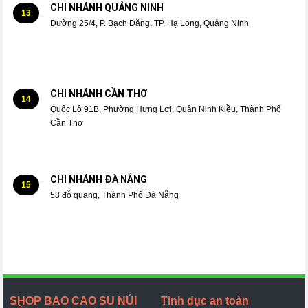
CHI NHÁNH QUẢNG NINH
13
Đường 25/4, P. Bạch Đằng, TP. Hạ Long, Quảng Ninh
CHI NHÁNH CẦN THƠ
14
Quốc Lộ 91B, Phường Hưng Lợi, Quận Ninh Kiều, Thành Phố
Cần Thơ
CHI NHÁNH ĐÀ NẴNG
15
58 đỗ quang, Thành Phố Đà Nẵng
SHOP BAO CAO SU NÚI
Tình dục an toàn