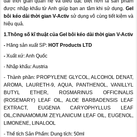
dài thời gian quan hệ và điều đặc biệt hơn là sản phẩm
được nhập khẩu từ Anh giúp bạn an tâm khi sử dụng.
Gel
bôi kéo dài thời gian V-Activ
sử dụng vô cùng tiết kiệm và
hiệu quả.
1.Thông số kĩ thuật của
Gel bôi kéo dài thời gian V-Activ
-
Hãng sản xuất SP:
HOT Products LTD
-
Xuất xứ: Anh Quốc
- Nhập khẩu: Austria
- Thành phần: PROPYLENE GLYCOL, ALCOHOL DENAT,
AROMA, LAURETH-9, AQUA, PANTHENOL, VANILLYL
BUTYL ETHER, ROSMARINUS OFFICINALIS
(ROSEMARY) LEAF OIL, ALOE BARBADENSIS LEAF
EXTRACT, EUGENIA CARYOPHYLLUS LEAF
OIL,CINNAMOMUM ZEYLANICUM LEAF OIL, EUGENOL,
LIMONENE, LINALOOL
- Thể tích Sản Phẩm: Dung tích: 50ml