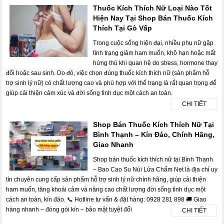
Thuốc Kích Thích Nữ Loại Nào Tốt
Hiện Nay Tại Shop Bán Thuốc Kích
Thích Tại Gò Vấp
Trong cuộc sống hiện đại, nhiều phụ nữ gặp
tình trạng giảm ham muốn, khô hạn hoặc mất
hứng thú khi quan hệ do stress, hormone thay
đổi hoặc sau sinh. Do đó, việc chọn đúng thuốc kích thích nữ (sản phẩm hỗ
trợ sinh lý nữ) có chất lượng cao và phù hợp với thể trạng là rất quan trọng để
giúp cải thiện cảm xúc và đời sống tình dục một cách an toàn.
CHI TIẾT
Shop Bán Thuốc Kích Thích Nữ Tại
Bình Thạnh – Kín Đáo, Chính Hãng,
Giao Nhanh
Shop bán thuốc kích thích nữ tại Bình Thạnh
– Bao Cao Su Núi Lửa Chấm Net là địa chỉ uy
tín chuyên cung cấp sản phẩm hỗ trợ sinh lý nữ chính hãng, giúp cải thiện
ham muốn, tăng khoái cảm và nâng cao chất lượng đời sống tình dục một
cách an toàn, kín đáo. 📞 Hotline tư vấn & đặt hàng: 0928 281 898 🚚 Giao
hàng nhanh – đóng gói kín – bảo mật tuyệt đối
CHI TIẾT