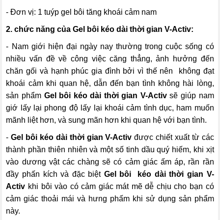
- Đơn vị: 1 tuýp gel bôi tăng khoái cảm nam
2. chức năng của
Gel bôi kéo dài thời gian V-Activ:
- Nam giới hiện đại ngày nay thường trong cuộc sống có
nhiều vấn đề về công việc căng thẳng, ảnh hưởng đến
chăn gối và hạnh phúc gia đình bởi vì thế nên không đạt
khoái cảm khi quan hệ, dẫn đến bạn tình không hài lòng,
sản phẩm
Gel bôi kéo dài thời gian V-Activ
sẽ giúp nam
giớ lấy lại phong độ lấy lại khoái cảm tình dục, ham muốn
mãnh liệt hơn, và sung mãn hơn khi quan hệ với bạn tình.
-
Gel bôi kéo dài thời gian V-Activ
được chiết xuất từ các
thành phần thiên nhiên và một số tinh dầu quý hiếm, khi xịt
vào dương vật các chàng sẽ có cảm giác ấm áp, rần rần
đầy phấn kích và đặc biệt
Gel bôi kéo dài thời gian V-
Activ
khi bôi vào có cảm giác mát mẽ dễ chịu cho bạn có
cảm giác thoải mái và hưng phấm khi sử dụng sản phẩm
này.