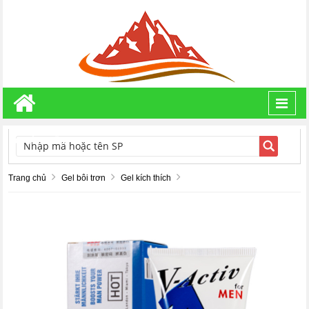
Toggl
navig
TÌM KIẾM
Trang chủ
Gel bôi trơn
Gel kích thích