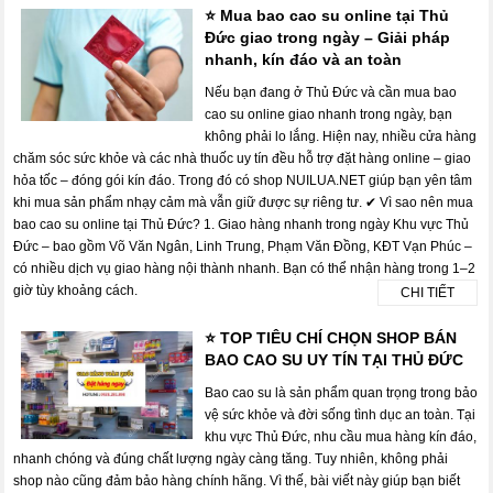
⭐ Mua bao cao su online tại Thủ
Đức giao trong ngày – Giải pháp
nhanh, kín đáo và an toàn
Nếu bạn đang ở Thủ Đức và cần mua bao
cao su online giao nhanh trong ngày, bạn
không phải lo lắng. Hiện nay, nhiều cửa hàng
chăm sóc sức khỏe và các nhà thuốc uy tín đều hỗ trợ đặt hàng online – giao
hỏa tốc – đóng gói kín đáo. Trong đó có shop NUILUA.NET giúp bạn yên tâm
khi mua sản phẩm nhạy cảm mà vẫn giữ được sự riêng tư. ✔ Vì sao nên mua
bao cao su online tại Thủ Đức? 1. Giao hàng nhanh trong ngày Khu vực Thủ
Đức – bao gồm Võ Văn Ngân, Linh Trung, Phạm Văn Đồng, KĐT Vạn Phúc –
có nhiều dịch vụ giao hàng nội thành nhanh. Bạn có thể nhận hàng trong 1–2
giờ tùy khoảng cách.
CHI TIẾT
⭐ TOP TIÊU CHÍ CHỌN SHOP BÁN
BAO CAO SU UY TÍN TẠI THỦ ĐỨC
Bao cao su là sản phẩm quan trọng trong bảo
vệ sức khỏe và đời sống tình dục an toàn. Tại
khu vực Thủ Đức, nhu cầu mua hàng kín đáo,
nhanh chóng và đúng chất lượng ngày càng tăng. Tuy nhiên, không phải
shop nào cũng đảm bảo hàng chính hãng. Vì thế, bài viết này giúp bạn biết