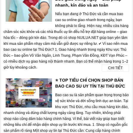
nhanh, kín đáo và an toàn
Nếu bạn đang ở Thủ Đức và cần mua bao
cao su online giao nhanh trong ngày, bạn
không phải lo lắng. Hiện nay, nhiều cửa hàng
chăm sóc sức khỏe và các nhà thuốc uy tín đều hỗ trợ đặt hàng online – giao
hỏa tốc – đóng gói kín đáo. Trong đó có shop NUILUA.NET giúp bạn yên tâm
khi mua sản phẩm nhạy cảm mà vẫn giữ được sự riêng tư. ✔ Vì sao nên mua
bao cao su online tại Thủ Đức? 1. Giao hàng nhanh trong ngày Khu vực Thủ
Đức – bao gồm Võ Văn Ngân, Linh Trung, Phạm Văn Đồng, KĐT Vạn Phúc –
có nhiều dịch vụ giao hàng nội thành nhanh. Bạn có thể nhận hàng trong 1–2
giờ tùy khoảng cách.
CHI TIẾT
⭐ TOP TIÊU CHÍ CHỌN SHOP BÁN
BAO CAO SU UY TÍN TẠI THỦ ĐỨC
Bao cao su là sản phẩm quan trọng trong bảo
vệ sức khỏe và đời sống tình dục an toàn. Tại
khu vực Thủ Đức, nhu cầu mua hàng kín đáo,
nhanh chóng và đúng chất lượng ngày càng tăng. Tuy nhiên, không phải
shop nào cũng đảm bảo hàng chính hãng. Vì thế, bài viết này giúp bạn biết
những tiêu chí để nhận diện shop uy tín trước khi mua. 1. Shop có nguồn gốc
sản phẩm rõ ràng Một shop uy tín tại Thủ Đức cần: Cung cấp hàng chính