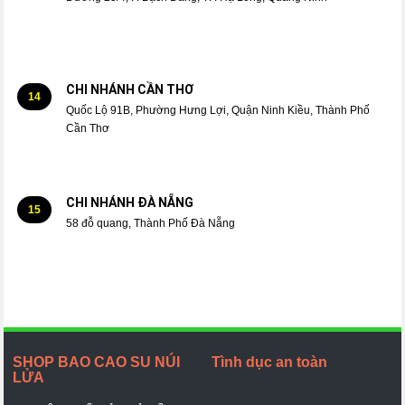
CHI NHÁNH CẦN THƠ
14
Quốc Lộ 91B, Phường Hưng Lợi, Quận Ninh Kiều, Thành Phố
Cần Thơ
CHI NHÁNH ĐÀ NẴNG
15
58 đỗ quang, Thành Phố Đà Nẵng
SHOP BAO CAO SU NÚI
Tình dục an toàn
LỬA