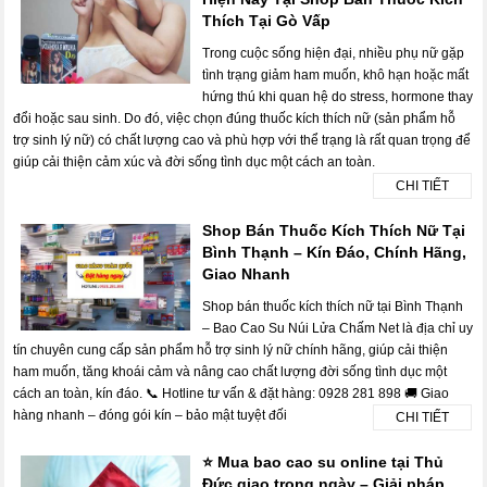
Thích Tại Gò Vấp
Trong cuộc sống hiện đại, nhiều phụ nữ gặp
tình trạng giảm ham muốn, khô hạn hoặc mất
hứng thú khi quan hệ do stress, hormone thay
đổi hoặc sau sinh. Do đó, việc chọn đúng thuốc kích thích nữ (sản phẩm hỗ
trợ sinh lý nữ) có chất lượng cao và phù hợp với thể trạng là rất quan trọng để
giúp cải thiện cảm xúc và đời sống tình dục một cách an toàn.
CHI TIẾT
Shop Bán Thuốc Kích Thích Nữ Tại
Bình Thạnh – Kín Đáo, Chính Hãng,
Giao Nhanh
Shop bán thuốc kích thích nữ tại Bình Thạnh
– Bao Cao Su Núi Lửa Chấm Net là địa chỉ uy
tín chuyên cung cấp sản phẩm hỗ trợ sinh lý nữ chính hãng, giúp cải thiện
ham muốn, tăng khoái cảm và nâng cao chất lượng đời sống tình dục một
cách an toàn, kín đáo. 📞 Hotline tư vấn & đặt hàng: 0928 281 898 🚚 Giao
hàng nhanh – đóng gói kín – bảo mật tuyệt đối
CHI TIẾT
⭐ Mua bao cao su online tại Thủ
Đức giao trong ngày – Giải pháp