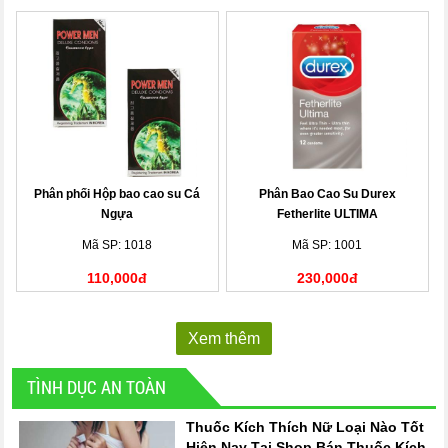
Phân phối Hộp bao cao su Cá
Phân Bao Cao Su Durex
Ngựa
Fetherlite ULTIMA
Mã SP: 1018
Mã SP: 1001
110,000đ
230,000đ
Xem thêm
TÌNH DỤC AN TOÀN
Thuốc Kích Thích Nữ Loại Nào Tốt
Hiện Nay Tại Shop Bán Thuốc Kích