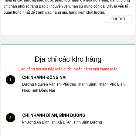
hãng từ các thương hiệu được phép lưu hành Có hóa đơn nhập hàng, thông
tin phân phối rõ ràng Bao bì nguyên vẹn, hạn sử dụng còn dài Đây là yếu tố
quan trọng nhất để tránh gặp hàng giả, hàng kém chất lượng.
CHI TIẾT
Địa chỉ các kho hàng
Giao hàng tận nơi trên toàn quốc. Nhận hàng mới thanh toán!
CHI NHÁNH ĐỒNG NAI
1
Đường Nguyễn Văn Trị, Phường Thanh Bình, Thành Phố Biên
Hòa, Tỉnh Đồng Nai
CHI NHÁNH DĨ AN, BÌNH DƯƠNG
2
Phường An Bình, Thị Xã Dĩ An, Tỉnh Bình Dương