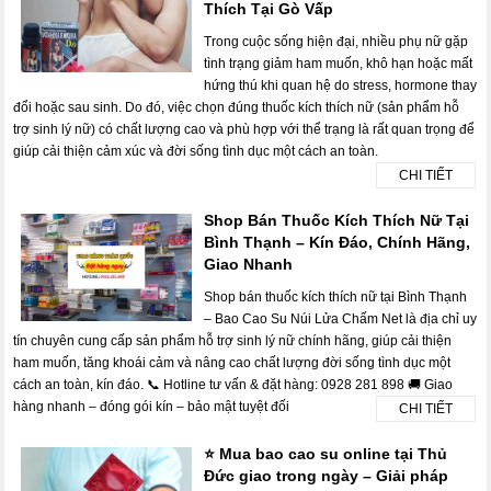
Thích Tại Gò Vấp
Trong cuộc sống hiện đại, nhiều phụ nữ gặp
tình trạng giảm ham muốn, khô hạn hoặc mất
hứng thú khi quan hệ do stress, hormone thay
đổi hoặc sau sinh. Do đó, việc chọn đúng thuốc kích thích nữ (sản phẩm hỗ
trợ sinh lý nữ) có chất lượng cao và phù hợp với thể trạng là rất quan trọng để
giúp cải thiện cảm xúc và đời sống tình dục một cách an toàn.
CHI TIẾT
Shop Bán Thuốc Kích Thích Nữ Tại
Bình Thạnh – Kín Đáo, Chính Hãng,
Giao Nhanh
Shop bán thuốc kích thích nữ tại Bình Thạnh
– Bao Cao Su Núi Lửa Chấm Net là địa chỉ uy
tín chuyên cung cấp sản phẩm hỗ trợ sinh lý nữ chính hãng, giúp cải thiện
ham muốn, tăng khoái cảm và nâng cao chất lượng đời sống tình dục một
cách an toàn, kín đáo. 📞 Hotline tư vấn & đặt hàng: 0928 281 898 🚚 Giao
hàng nhanh – đóng gói kín – bảo mật tuyệt đối
CHI TIẾT
⭐ Mua bao cao su online tại Thủ
Đức giao trong ngày – Giải pháp