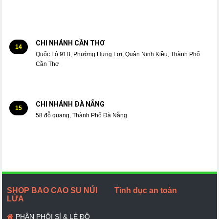
CHI NHÁNH CẦN THƠ
14
Quốc Lộ 91B, Phường Hưng Lợi, Quận Ninh Kiều, Thành Phố
Cần Thơ
CHI NHÁNH ĐÀ NẴNG
15
58 đỗ quang, Thành Phố Đà Nẵng
SHOP BAO CAO SU NÚI
Tình dục an toàn
LỬA
PHÂN PHỐI SỈ & LẺ ĐỒ