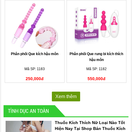
Phân phối Que kích hậu môn
Phân phối Que rung bi kích thích
hậu môn
Mã SP: 1183
Mã SP: 1182
250,000đ
550,000đ
Xem thêm
TÌNH DỤC AN TOÀN
Thuốc Kích Thích Nữ Loại Nào Tốt
Hiện Nay Tại Shop Bán Thuốc Kích