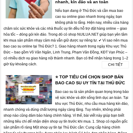
nhanh, kín đáo và an toàn
Nếu bạn đang ở Thủ Đức và cần mua bao
cao su online giao nhanh trong ngày, bạn
không phải lo lắng. Hiện nay, nhiều cửa hàng
chăm sóc sức khỏe và các nhà thuốc uy tín đều hỗ trợ đặt hàng online – giao
hỏa tốc – đóng gói kín đáo. Trong đó có shop NUILUA.NET giúp bạn yên tâm
khi mua sản phẩm nhạy cảm mà vẫn giữ được sự riêng tư. ✔ Vì sao nên mua
bao cao su online tại Thủ Đức? 1. Giao hàng nhanh trong ngày Khu vực Thủ
Đức – bao gồm Võ Văn Ngân, Linh Trung, Phạm Văn Đồng, KĐT Vạn Phúc –
có nhiều dịch vụ giao hàng nội thành nhanh. Bạn có thể nhận hàng trong 1–2
giờ tùy khoảng cách.
CHI TIẾT
⭐ TOP TIÊU CHÍ CHỌN SHOP BÁN
BAO CAO SU UY TÍN TẠI THỦ ĐỨC
Bao cao su là sản phẩm quan trọng trong bảo
vệ sức khỏe và đời sống tình dục an toàn. Tại
khu vực Thủ Đức, nhu cầu mua hàng kín đáo,
nhanh chóng và đúng chất lượng ngày càng tăng. Tuy nhiên, không phải
shop nào cũng đảm bảo hàng chính hãng. Vì thế, bài viết này giúp bạn biết
những tiêu chí để nhận diện shop uy tín trước khi mua. 1. Shop có nguồn gốc
sản phẩm rõ ràng Một shop uy tín tại Thủ Đức cần: Cung cấp hàng chính