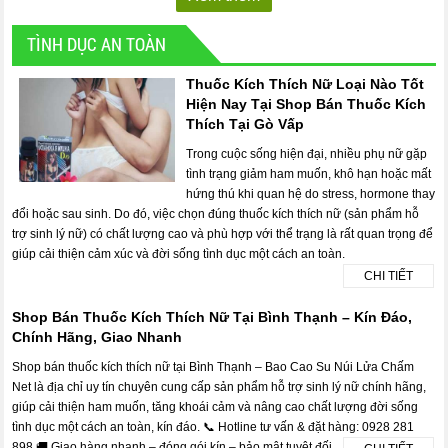
TÌNH DỤC AN TOÀN
Thuốc Kích Thích Nữ Loại Nào Tốt
Hiện Nay Tại Shop Bán Thuốc Kích
Thích Tại Gò Vấp
Trong cuộc sống hiện đại, nhiều phụ nữ gặp
tình trạng giảm ham muốn, khô hạn hoặc mất
hứng thú khi quan hệ do stress, hormone thay
đổi hoặc sau sinh. Do đó, việc chọn đúng thuốc kích thích nữ (sản phẩm hỗ
trợ sinh lý nữ) có chất lượng cao và phù hợp với thể trạng là rất quan trọng để
giúp cải thiện cảm xúc và đời sống tình dục một cách an toàn.
CHI TIẾT
Shop Bán Thuốc Kích Thích Nữ Tại Bình Thạnh – Kín Đáo,
Chính Hãng, Giao Nhanh
Shop bán thuốc kích thích nữ tại Bình Thạnh – Bao Cao Su Núi Lửa Chấm
Net là địa chỉ uy tín chuyên cung cấp sản phẩm hỗ trợ sinh lý nữ chính hãng,
giúp cải thiện ham muốn, tăng khoái cảm và nâng cao chất lượng đời sống
tình dục một cách an toàn, kín đáo. 📞 Hotline tư vấn & đặt hàng: 0928 281
898 🚚 Giao hàng nhanh – đóng gói kín – bảo mật tuyệt đối