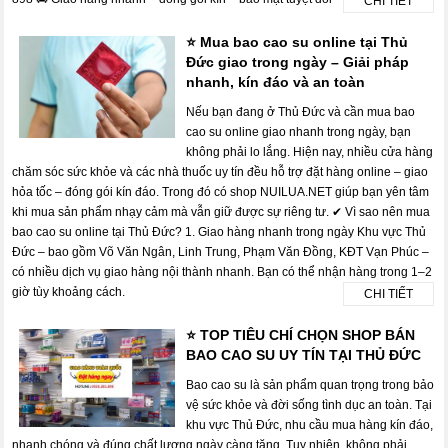
CHI TIẾT
⭐ Mua bao cao su online tại Thủ
Đức giao trong ngày – Giải pháp
nhanh, kín đáo và an toàn
Nếu bạn đang ở Thủ Đức và cần mua bao
cao su online giao nhanh trong ngày, bạn
không phải lo lắng. Hiện nay, nhiều cửa hàng
chăm sóc sức khỏe và các nhà thuốc uy tín đều hỗ trợ đặt hàng online – giao
hỏa tốc – đóng gói kín đáo. Trong đó có shop NUILUA.NET giúp bạn yên tâm
khi mua sản phẩm nhạy cảm mà vẫn giữ được sự riêng tư. ✔ Vì sao nên mua
bao cao su online tại Thủ Đức? 1. Giao hàng nhanh trong ngày Khu vực Thủ
Đức – bao gồm Võ Văn Ngân, Linh Trung, Phạm Văn Đồng, KĐT Vạn Phúc –
có nhiều dịch vụ giao hàng nội thành nhanh. Bạn có thể nhận hàng trong 1–2
giờ tùy khoảng cách.
CHI TIẾT
⭐ TOP TIÊU CHÍ CHỌN SHOP BÁN
BAO CAO SU UY TÍN TẠI THỦ ĐỨC
Bao cao su là sản phẩm quan trọng trong bảo
vệ sức khỏe và đời sống tình dục an toàn. Tại
khu vực Thủ Đức, nhu cầu mua hàng kín đáo,
nhanh chóng và đúng chất lượng ngày càng tăng. Tuy nhiên, không phải