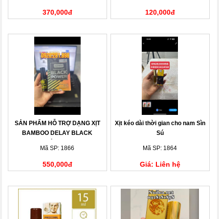
370,000đ
120,000đ
SẢN PHẨM HỖ TRỢ DẠNG XỊT
Xịt kéo dài thời gian cho nam Sìn
BAMBOO DELAY BLACK
Sú
POWER DÀNH CHO NAM
Mã SP: 1866
Mã SP: 1864
550,000đ
Giá: Liên hệ