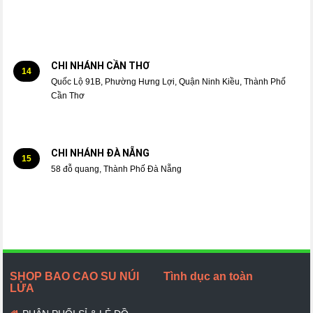
CHI NHÁNH CẦN THƠ
14
Quốc Lộ 91B, Phường Hưng Lợi, Quận Ninh Kiều, Thành Phố
Cần Thơ
CHI NHÁNH ĐÀ NẴNG
15
58 đỗ quang, Thành Phố Đà Nẵng
SHOP BAO CAO SU NÚI
Tình dục an toàn
LỬA