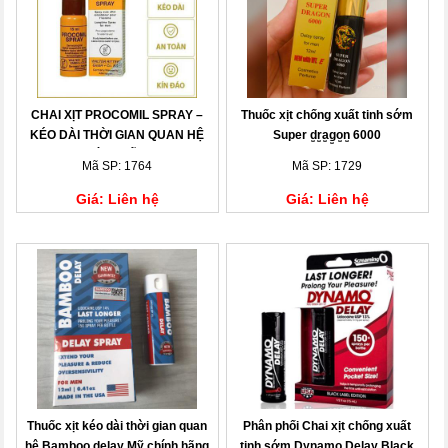
CHAI XỊT PROCOMIL SPRAY –
Thuốc xịt chống xuất tinh sớm
KÉO DÀI THỜI GIAN QUAN HỆ
Super d̫r̫a̫g̫o̫n̫ 6000
CHÍNH HÃNG
Mã SP: 1764
Mã SP: 1729
Giá: Liên hệ
Giá: Liên hệ
Thuốc xịt kéo dài thời gian quan
Phân phối Chai xịt chống xuất
hệ Bamboo delay Mỹ chính hãng
tinh sớm Dynamo Delay Black