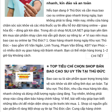
nhanh, kín đáo và an toàn
Nếu bạn đang ở Thủ Đức và cần mua bao
cao su online giao nhanh trong ngày, bạn
không phải lo lắng. Hiện nay, nhiều cửa hàng
chăm sóc sức khỏe và các nhà thuốc uy tín đều hỗ trợ đặt hàng online – giao
hỏa tốc – đóng gói kín đáo. Trong đó có shop NUILUA.NET giúp bạn yên tâm
khi mua sản phẩm nhạy cảm mà vẫn giữ được sự riêng tư. ✔ Vì sao nên mua
bao cao su online tại Thủ Đức? 1. Giao hàng nhanh trong ngày Khu vực Thủ
Đức – bao gồm Võ Văn Ngân, Linh Trung, Phạm Văn Đồng, KĐT Vạn Phúc –
có nhiều dịch vụ giao hàng nội thành nhanh. Bạn có thể nhận hàng trong 1–2
giờ tùy khoảng cách.
CHI TIẾT
⭐ TOP TIÊU CHÍ CHỌN SHOP BÁN
BAO CAO SU UY TÍN TẠI THỦ ĐỨC
Bao cao su là sản phẩm quan trọng trong bảo
vệ sức khỏe và đời sống tình dục an toàn. Tại
khu vực Thủ Đức, nhu cầu mua hàng kín đáo,
nhanh chóng và đúng chất lượng ngày càng tăng. Tuy nhiên, không phải
shop nào cũng đảm bảo hàng chính hãng. Vì thế, bài viết này giúp bạn biết
những tiêu chí để nhận diện shop uy tín trước khi mua. 1. Shop có nguồn gốc
sản phẩm rõ ràng Một shop uy tín tại Thủ Đức cần: Cung cấp hàng chính