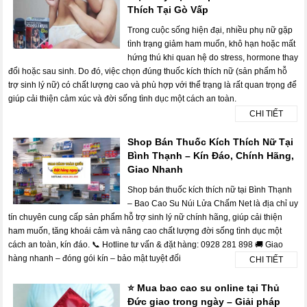
Thích Tại Gò Vấp
Trong cuộc sống hiện đại, nhiều phụ nữ gặp
tình trạng giảm ham muốn, khô hạn hoặc mất
hứng thú khi quan hệ do stress, hormone thay
đổi hoặc sau sinh. Do đó, việc chọn đúng thuốc kích thích nữ (sản phẩm hỗ
trợ sinh lý nữ) có chất lượng cao và phù hợp với thể trạng là rất quan trọng để
giúp cải thiện cảm xúc và đời sống tình dục một cách an toàn.
CHI TIẾT
Shop Bán Thuốc Kích Thích Nữ Tại
Bình Thạnh – Kín Đáo, Chính Hãng,
Giao Nhanh
Shop bán thuốc kích thích nữ tại Bình Thạnh
– Bao Cao Su Núi Lửa Chấm Net là địa chỉ uy
tín chuyên cung cấp sản phẩm hỗ trợ sinh lý nữ chính hãng, giúp cải thiện
ham muốn, tăng khoái cảm và nâng cao chất lượng đời sống tình dục một
cách an toàn, kín đáo. 📞 Hotline tư vấn & đặt hàng: 0928 281 898 🚚 Giao
hàng nhanh – đóng gói kín – bảo mật tuyệt đối
CHI TIẾT
⭐ Mua bao cao su online tại Thủ
Đức giao trong ngày – Giải pháp