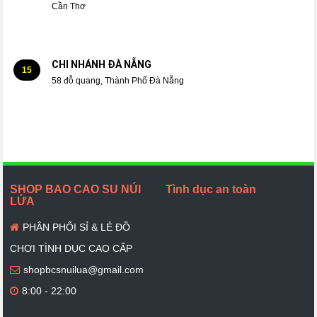
Cần Thơ
CHI NHÁNH ĐÀ NẴNG
15
58 đỗ quang, Thành Phố Đà Nẵng
SHOP BAO CAO SU NÚI
Tình dục an toàn
LỬA
PHÂN PHỐI SỈ & LẺ ĐỒ
CHƠI TÌNH DỤC CAO CẤP
shopbcsnuilua@gmail.com
8:00 - 22:00