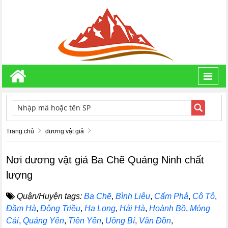
Toggl
navig
TÌM KIẾM
Trang chủ
dương vật giả
Nơi dương vật giả Ba Chẽ Quảng Ninh chất
lượng
Quận/Huyện tags:
Ba Chẽ
,
Bình Liêu
,
Cẩm Phả
,
Cô Tô
,
Đầm Hà
,
Đông Triều
,
Hạ Long
,
Hải Hà
,
Hoành Bồ
,
Móng
Cái
,
Quảng Yên
,
Tiên Yên
,
Uông Bí
,
Vân Đồn
,