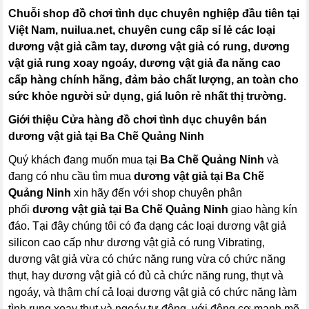
Chuỗi shop đồ chơi tình dục chuyên nghiệp đầu tiên tại
Việt Nam, nuilua.net, chuyên cung cấp sỉ lẻ các loại
dương vật giả cầm tay, dương vật giả có rung, dương
vật giả rung xoay ngoáy, dương vật giả đa năng cao
cấp hàng chính hãng, đảm bảo chất lượng, an toàn cho
sức khỏe người sử dụng, giá luôn rẻ nhất thị trường.
Giới thiệu Cửa hàng đồ chơi tình dục chuyên bán
dương vật giả tại Ba Chẽ Quảng Ninh
Quý khách đang muốn mua tại
Ba Chẽ Quảng Ninh
và
đang có nhu cầu tìm mua
dương vật giả tại Ba Chẽ
Quảng Ninh
xin hãy đến với shop chuyên phân
phối
dương vật giả tại Ba Chẽ Quảng Ninh
giao hàng kín
đáo. Tại đây chúng tôi có đa dạng các loại dương vật giả
silicon cao cấp như dương vật giả có rung Vibrating,
dương vật giả vừa có chức năng rung vừa có chức năng
thụt, hay dương vật giả có đủ cả chức năng rung, thụt và
ngoáy, và thậm chí cả loại dương vật giả có chức năng làm
tình rung xoay thụt và ngoáy tự động, với động cơ mạnh mẽ