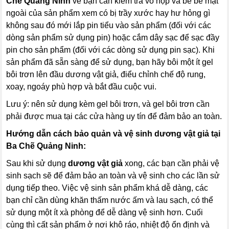
Chẽ Quảng Ninh
về bạn cần kiểm tra vỏ hộp và bề bề mặt
ngoài của sản phẩm xem có bị trầy xước hay hư hỏng gì
không sau đó mới lắp pin tiểu vào sản phẩm (đối với các
dòng sản phẩm sử dụng pin) hoặc cắm dây sạc để sạc đầy
pin cho sản phẩm (đối với các dòng sử dụng pin sạc). Khi
sản phẩm đã sẵn sàng để sử dụng, bạn hãy bôi một ít gel
bôi trơn lên đầu dương vật giả, điểu chỉnh chế độ rung,
xoay, ngoáy phù hợp và bắt đầu cuộc vui.
Lưu ý: nên sử dụng kèm gel bôi trơn, và gel bôi trơn cần
phải được mua tại các cửa hàng uy tín để đảm bảo an toàn.
Hướng dẫn cách bảo quản và vệ sinh dương vật giả tại
Ba Chẽ Quảng Ninh:
Sau khi sử dụng
dương vật giả
xong, các bạn cần phải vệ
sinh sạch sẽ để đảm bảo an toàn và vệ sinh cho các lần sử
dụng tiếp theo. Việc vệ sinh sản phẩm khá dễ dàng, các
bạn chỉ cần dùng khăn thấm nước ấm và lau sạch, có thể
sử dụng một ít xà phòng để dễ dàng vệ sinh hơn. Cuối
cùng thì cất sản phẩm ở nơi khô ráo, nhiệt độ ổn định và