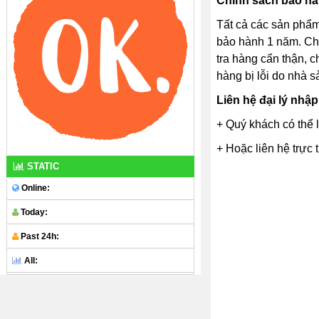
Chính sách bảo hà
Tất cả các sản phẩm
bảo hành 1 năm. Chú
tra hàng cẩn thận, 
hàng bị lỗi do nhà s
Liên hệ đại lý nhậ
+ Quý khách có thể l
+ Hoặc liên hệ trực 
STATIC
Online:
Today:
Past 24h:
All: