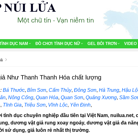
TÌNH DỤC NAM
ĐỒ CHƠI TÌNH DỤC NỮ
GEL BÔI TRƠN
VIDEO
iả
giả Như Thanh Thanh Hóa chất lượng
:
Bá Thước
,
Bỉm Sơn
,
Cẩm Thủy
,
Đông Sơn
,
Hà Trung
,
Hậu Lộ
ân
,
Nông Cống
,
Quan Hóa
,
Quan Sơn
,
Quảng Xương
,
Sầm Sơ
n
,
Tĩnh Gia
,
Triệu Sơn
,
Vĩnh Lộc
,
Yên Định
,
 tình dục chuyên nghiệp đầu tiên tại Việt Nam, nuilua.net, 
ung, dương vật giả rung xoay ngoáy, dương vật giả đa năn
 sử dụng, giá luôn rẻ nhất thị trường.