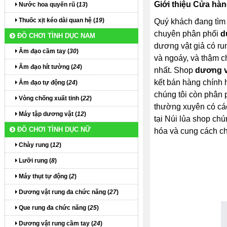
Giới thiệu Cửa hà
Nước hoa quyến rũ (
13
)
Thuốc xịt kéo dài quan hệ (
19
)
Quý khách đang tìm
chuyên phân phối
d
ĐỒ CHƠI TÌNH DỤC NAM
dương vật giả có ru
Âm đạo cầm tay (
30
)
và ngoáy, và thậm c
Âm đạo hít tường (
24
)
nhất. Shop
dương v
kết bán hàng chính 
Âm đạo tự động (
24
)
chúng tôi còn phân p
Vòng chống xuất tinh (
22
)
thường xuyên có các
Máy tập dương vật (
12
)
tại Núi lủa shop chú
ĐỒ CHƠI TÌNH DỤC NỮ
hóa và cung cách ch
Chày rung (
12
)
Lưỡi rung (
8
)
Máy thụt tự động (
2
)
Dương vật rung đa chức năng (
27
)
Que rung đa chức năng (
25
)
Dương vật rung cầm tay (
24
)