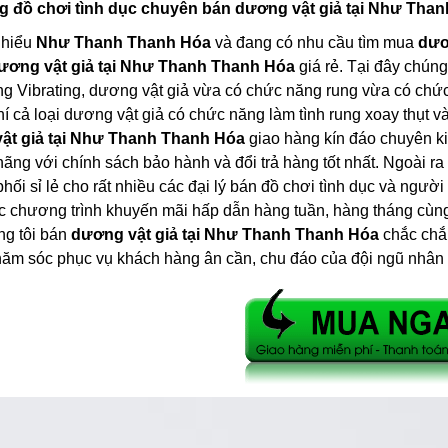
ng đồ chơi tình dục chuyên bán dương vật giả tại Như Tha
 hiểu
Như Thanh Thanh Hóa
và đang có nhu cầu tìm mua
dươ
ương vật giả tại Như Thanh Thanh Hóa
giá rẻ. Tại đây chúng
ng Vibrating, dương vật giả vừa có chức năng rung vừa có chức
hí cả loại dương vật giả có chức năng làm tình rung xoay thụt
ật giả tại Như Thanh Thanh Hóa
giao hàng kín đáo chuyên k
hãng với chính sách bảo hành và đổi trả hàng tốt nhất. Ngoài r
hối sỉ lẻ cho rất nhiều các đại lý bán đồ chơi tình dục và người
 chương trình khuyến mãi hấp dẫn hàng tuần, hàng tháng cùng 
ng tôi bán
dương vật giả tại Như Thanh Thanh Hóa
chắc chắn
ăm sóc phục vụ khách hàng ân cần, chu đáo của đội ngũ nhân v