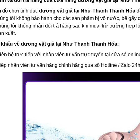
nh và đổi trả hàng của cửa hàng dương vật giả tại Như T
 đồ chơi tình dục
dương vật giả tại Như Thanh Thanh Hóa
đ
ng tôi không bảo hành cho các sản phẩm bị vô nước, bể gãy d
chúng tôi không nhận đổi trả hàng sau khi mua, trừ trường hợp l
ản xuất.
p khẩu về dương vật giả tại Như Thanh Thanh Hóa:
iên hệ trực tiếp với nhân viên tư vấn trực tuyến tại cửa sổ onlin
tiếp nhân viên tư vấn hàng chính hãng qua số Hotline / Zalo 24