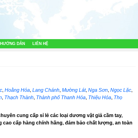
 HƯỚNG DẪN
LIÊN HỆ
c
,
Hoằng Hóa
,
Lang Chánh
,
Mường Lát
,
Nga Sơn
,
Ngọc Lặc
,
n
,
Thạch Thành
,
Thành phố Thanh Hóa
,
Thiệu Hóa
,
Thọ
chuyên cung cấp sỉ lẻ các loại dương vật giả cầm tay,
g cao cấp hàng chính hãng, đảm bảo chất lượng, an toàn