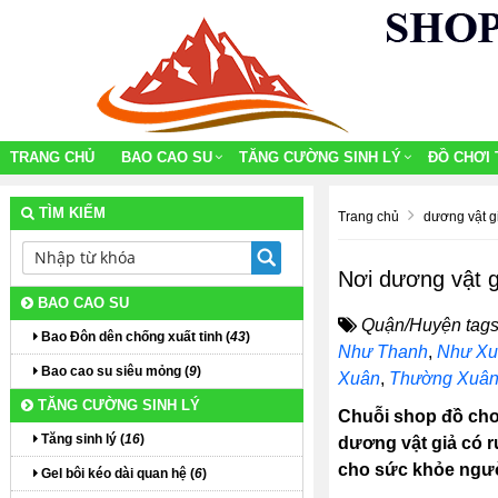
TRANG CHỦ
BAO CAO SU
TĂNG CƯỜNG SINH LÝ
ĐỒ CHƠI 
TÌM KIẾM
Trang chủ
dương vật g
Nơi dương vật 
BAO CAO SU
Quận/Huyện tags
Bao Đôn dên chống xuất tinh (
43
)
Như Thanh
,
Như Xu
Bao cao su siêu mỏng (
9
)
Xuân
,
Thường Xuâ
TĂNG CƯỜNG SINH LÝ
Chuỗi shop đồ chơi
Tăng sinh lý (
16
)
dương vật giả có r
cho sức khỏe người
Gel bôi kéo dài quan hệ (
6
)