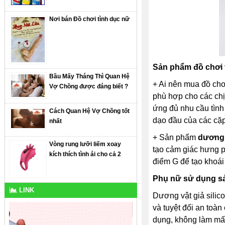
Nơi bán Đồ chơi tình dục nữ
Sản phẩm đồ chơi 
Bầu Mấy Tháng Thì Quan Hệ
+ Ai nên mua đồ chơ
Vợ Chồng được đáng biết ?
phù hợp cho các chị
ứng đủ nhu cầu tình
Cách Quan Hệ Vợ Chồng tốt
dạo đầu của các cặp
nhất
+ Sản phẩm
dương 
Vòng rung lưỡi liếm xoay
tạo cảm giác hưng p
kích thích tình ái cho cả 2
điểm G để tạo khoái
Phụ nữ sử dụng sả
LINK
Dương vật giả silico
và tuyệt đối an toà
dụng, không làm mất