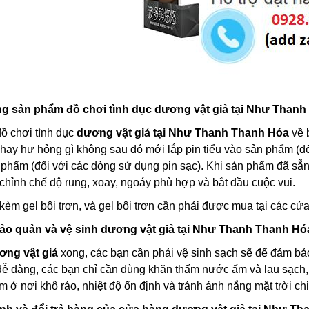
 sản phẩm đồ chơi tình dục dương vật giả tại Như Thanh
ồ chơi tình dục
dương vật giả tại Như Thanh Thanh Hóa
về 
 hay hư hỏng gì không sau đó mới lắp pin tiểu vào sản phẩm (
 phẩm (đối với các dòng sử dụng pin sạc). Khi sản phẩm đã sẵn 
 chỉnh chế độ rung, xoay, ngoáy phù hợp và bắt đầu cuộc vui.
kèm gel bôi trơn, và gel bôi trơn cần phải được mua tại các cử
o quản và vệ sinh dương vật giả tại Như Thanh Thanh Hó
ơng vật giả
xong, các bạn cần phải vệ sinh sạch sẽ để đảm bảo 
ễ dàng, các bạn chỉ cần dùng khăn thấm nước ấm và lau sạch, 
m ở nơi khô ráo, nhiệt độ ổn định và tránh ánh nắng mặt trời chi