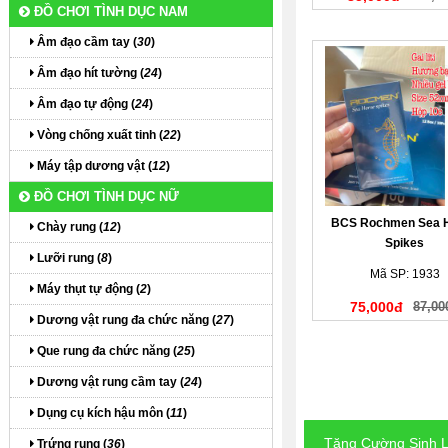
ĐỒ CHƠI TÌNH DỤC NAM
Âm đạo cầm tay (
30
)
Âm đạo hít tường (
24
)
Âm đạo tự động (
24
)
Vòng chống xuất tinh (
22
)
Máy tập dương vật (
12
)
ĐỒ CHƠI TÌNH DỤC NỮ
BCS Rochmen Sea 
Chày rung (
12
)
Spikes
Lưỡi rung (
8
)
Mã SP: 1933
Máy thụt tự động (
2
)
75,000đ
87,00
Dương vật rung đa chức năng (
27
)
Que rung đa chức năng (
25
)
Dương vật rung cầm tay (
24
)
Dụng cụ kích hậu môn (
11
)
Tăng Cường Sinh 
Trứng rung (
36
)