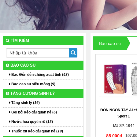
TÌM KIẾM
Bao cao su
BAO CAO SU
Bao Đôn dên chống xuất tinh (
43
)
Bao cao su siêu mỏng (
9
)
TĂNG CƯỜNG SINH LÝ
Tăng sinh lý (
16
)
ĐÔN NGÓN TAY Ai c
Gel bôi kéo dài quan hệ (
6
)
Sport 1
Nước hoa quyến rũ (
13
)
Mã SP: 1944
Thuốc xịt kéo dài quan hệ (
19
)
85,000đ
107,0