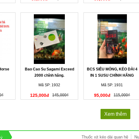
Horse
Bao Cao Su Sagami Exceed
BCS SIÊU MỎNG, KÉO DÀI 4
2000 chính hãng.
IN 1 SUSU CHÍNH HÃNG
Mã SP: 1932
Mã SP: 1931
0₫
125,000đ
145,000₫
95,000đ
115,000₫
Xem thêm
Thuốc xịt kéo dài quan hệ
Nư
Lý