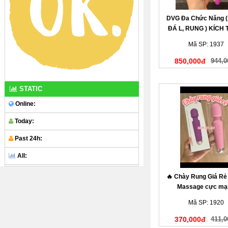
DVG Đa Chức Năng (
ĐÁ L, RUNG ) KÍCH 
CỰC MẠNH
Mã SP: 1937
850,000đ
944,0
STATIC
Online:
Today:
Past 24h:
All:
🔥 Chày Rung Giá Rẻ
Massage cực mạ
Mã SP: 1920
370,000đ
411,0