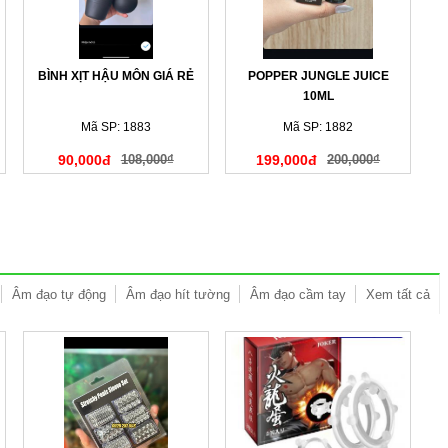
BÌNH XỊT HẬU MÔN GIÁ RẺ
POPPER JUNGLE JUICE
10ML
Mã SP: 1883
Mã SP: 1882
90,000đ
108,000₫
199,000đ
200,000₫
Âm đạo tự động
Âm đạo hít tường
Âm đạo cầm tay
Xem tất cả