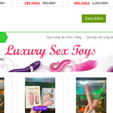
00₫
280,000đ
350,000₫
950,000đ
1,202,000₫
Xem thêm
Que rung đa chức năng
Dương vật rung đ
ữ