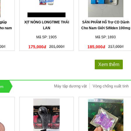
giúp
XỊT NÓNG LONGTIME THÁI
SẢN PHẨM Hỗ Trợ CD Dành
ho nam
LAN
Cho Nam Giới Sifilden 100mg
Mã SP: 1905
Mã SP: 1893
00₫
175,000đ
201,000₫
185,000đ
217,000₫
Xem thêm
Máy tập dương vật
Vòng chống xuất tinh
am