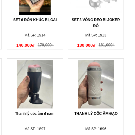
SET 6 ĐÔN KHÚC BI, GAI
SET 3 VÒNG ĐEO BI JOKER
ĐỎ
Mã SP: 1914
Mã SP: 1913
140,000đ
170,000₫
130,000đ
181,000₫
Thanh lý cốc âm đ nam
THANH LÝ CỐC ÂM ĐẠO
Mã SP: 1897
Mã SP: 1896