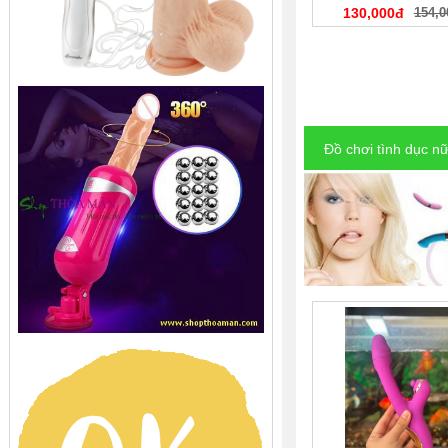
130,000đ
154,0
Đồ chơi tình dục n