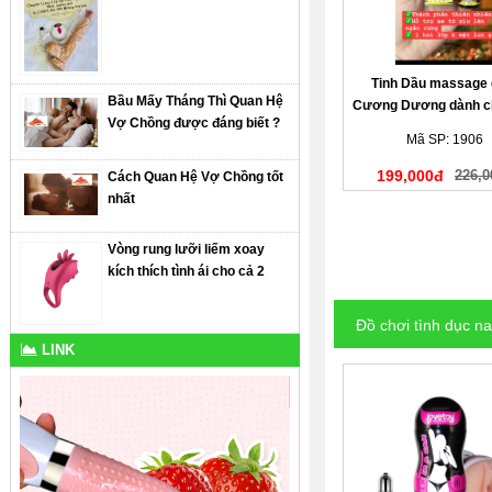
Tinh Dầu massage 
Bầu Mấy Tháng Thì Quan Hệ
Cương Dương dành c
Vợ Chồng được đáng biết ?
giới
Mã SP: 1906
199,000đ
226,0
Cách Quan Hệ Vợ Chồng tốt
nhất
Vòng rung lưỡi liếm xoay
kích thích tình ái cho cả 2
Đồ chơi tình dục n
LINK