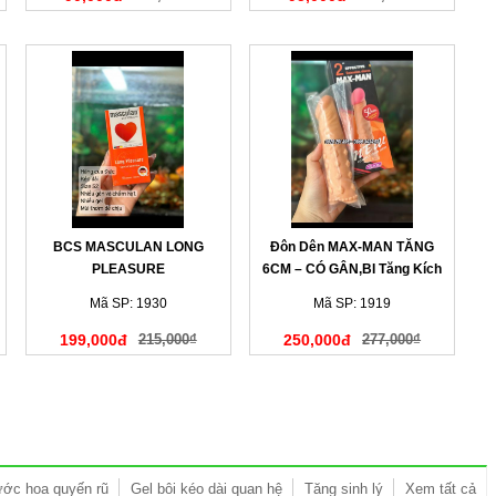
BCS MASCULAN LONG
Đôn Dên MAX-MAN TĂNG
PLEASURE
6CM – CÓ GÂN,BI Tăng Kích
Thước & Kéo Dài Thời Gian
Mã SP: 1930
Mã SP: 1919
Quan Hệ Hiệu Quả
199,000đ
215,000₫
250,000đ
277,000₫
ớc hoa quyến rũ
Gel bôi kéo dài quan hệ
Tăng sinh lý
Xem tất cả