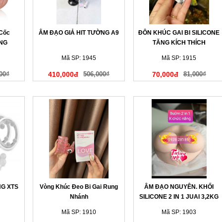
 Cốc
ÂM ĐẠO GIẢ HIT TƯỜNG A9
ĐÔN KHÚC GAI BI SILICONE
NG
TĂNG KÍCH THÍCH
Mã SP: 1945
Mã SP: 1915
00₫
410,000đ
506,000₫
70,000đ
81,000₫
NG XTS
Vòng Khúc Đeo Bi Gai Rung
ÂM ĐẠO NGUYÊN. KHỐI
Nhánh
SILICONE 2 IN 1 JUAI 3,2KG
Mã SP: 1910
Mã SP: 1903