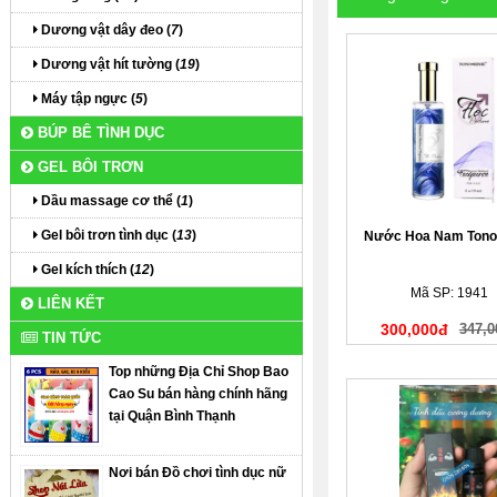
Dương vật dây đeo (
7
)
Dương vật hít tường (
19
)
Máy tập ngực (
5
)
BÚP BÊ TÌNH DỤC
GEL BÔI TRƠN
Dầu massage cơ thể (
1
)
Gel bôi trơn tình dục (
13
)
Nước Hoa Nam Tono
Gel kích thích (
12
)
Mã SP: 1941
LIÊN KẾT
300,000đ
347,0
TIN TỨC
Top những Địa Chỉ Shop Bao
Cao Su bán hàng chính hãng
tại Quận Bình Thạnh
Nơi bán Đồ chơi tình dục nữ