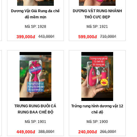
Dương Vật Giả Rung đa chế
DƯƠNG VẬT RUNG NHÁNH
độ mềm mịn
THỎ CƯC ĐẸP
Mã SP: 1928
Mã SP: 1921
399,000đ
443,000₫
599,000đ
710,000₫
TRƯNG RUNG ĐUÔI CÁ
Trứng rung hình dương vật 12
RUNG ĐAA CHẾ ĐỘ
chế độ
Mã SP: 1901
Mã SP: 1900
449,000đ
388,000₫
240,000đ
266,000₫