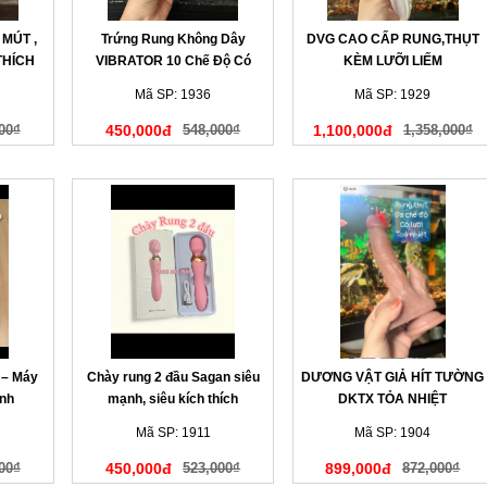
 MÚT ,
Trứng Rung Không Dây
DVG CAO CẤP RUNG,THỤT
THÍCH
VIBRATOR 10 Chế Độ Có
KÈM LƯỠI LIẾM
Nhiệt
Mã SP: 1936
Mã SP: 1929
00₫
450,000đ
548,000₫
1,100,000đ
1,358,000₫
 – Máy
Chày rung 2 đầu Sagan siêu
DƯƠNG VẬT GIẢ HÍT TƯỜNG
nh
mạnh, siêu kích thích
DKTX TỎA NHIỆT
Mã SP: 1911
Mã SP: 1904
00₫
450,000đ
523,000₫
899,000đ
872,000₫