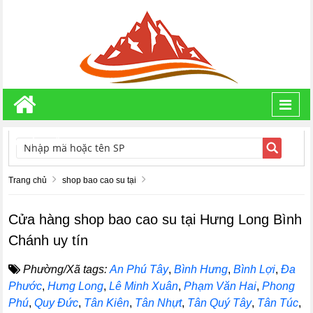
Toggl
navig
TÌM KIẾM
Trang chủ
shop bao cao su tại
Cửa hàng shop bao cao su tại Hưng Long Bình
Chánh uy tín
Phường/Xã tags:
An Phú Tây
,
Bình Hưng
,
Bình Lợi
,
Đa
Phước
,
Hưng Long
,
Lê Minh Xuân
,
Phạm Văn Hai
,
Phong
Phú
,
Quy Đức
,
Tân Kiên
,
Tân Nhựt
,
Tân Quý Tây
,
Tân Túc
,