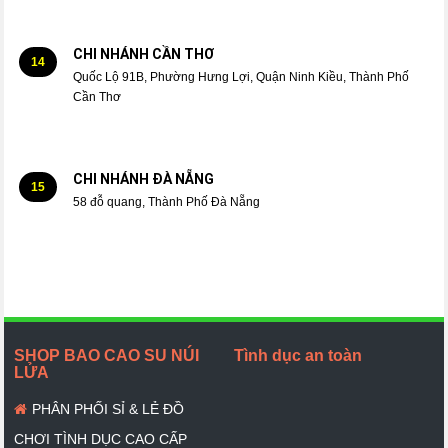
CHI NHÁNH CẦN THƠ
14
Quốc Lộ 91B, Phường Hưng Lợi, Quận Ninh Kiều, Thành Phố
Cần Thơ
CHI NHÁNH ĐÀ NẴNG
15
58 đỗ quang, Thành Phố Đà Nẵng
SHOP BAO CAO SU NÚI
Tình dục an toàn
LỬA
PHÂN PHỐI SỈ & LẺ ĐỒ
CHƠI TÌNH DỤC CAO CẤP