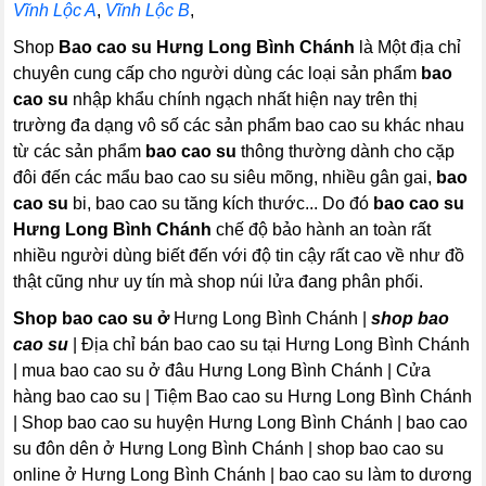
Vĩnh Lộc A
,
Vĩnh Lộc B
,
Shop
Bao cao su Hưng Long Bình Chánh
là Một địa chỉ
chuyên cung cấp cho người dùng các loại sản phẩm
bao
cao su
nhập khẩu chính ngạch nhất hiện nay trên thị
trường đa dạng vô số các sản phẩm bao cao su khác nhau
từ các sản phẩm
bao cao su
thông thường dành cho cặp
đôi đến các mẩu bao cao su siêu mõng, nhiều gân gai,
bao
cao su
bi, bao cao su tăng kích thước... Do đó
bao cao su
Hưng Long Bình Chánh
chế độ bảo hành an toàn rất
nhiều người dùng biết đến với độ tin cậy rất cao về như đồ
thật cũng như uy tín mà shop núi lửa đang phân phối.
Shop bao cao su ở
Hưng Long Bình Chánh |
shop bao
cao su
| Địa chỉ bán bao cao su tại Hưng Long Bình Chánh
| mua bao cao su ở đâu Hưng Long Bình Chánh | Cửa
hàng bao cao su | Tiệm Bao cao su Hưng Long Bình Chánh
| Shop bao cao su huyện Hưng Long Bình Chánh | bao cao
su đôn dên ở Hưng Long Bình Chánh | shop bao cao su
online ở Hưng Long Bình Chánh | bao cao su làm to dương