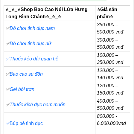
⭐_⭐_⭐
Shop Bao Cao Núi Lửa Hưng
⭐Giá sản
Long Bình Chánh
⭐_⭐_⭐
phẩm
⭐
350.000 –
✅
Đồ chơi tình dục nam
500.000 vnđ
300.000 –
✅
Đồ chơi tình dục nữ
500.000 vnđ
100.000 –
✅
Thuốc kéo dài quan hệ
350.000 vnđ
120.000 –
✅
Bao cao su đôn
140.000 vnđ
120.000 –
✅
Gel bôi trơn
150.000 vnđ
400.000 –
✅
Thuốc kích dục ham muốn
500.000 vnđ
800.000 -
✅
Búp bê tình dục
6.000.000vnđ