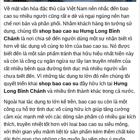
Về mặt văn hóa đặc thù của Việt Nam nên nhắc đến bao
cao su nhiều người cũng rất e dè và ngại ngùng nên hạn
chế nơi bán và phân phối. Nhằm khách hàng tin tưởng sử
dụng, chúng tôi
shop bao cao su Hưng Long Bình
Chánh
là nơi chia sẽ đến người dùng một sự nhận biết rỏ
hơn về tác dụng vô cùng to lớn của bao cao su. Nó được
biết đến là một sản phẩm tránh thai hữu hiệu nhất hiện này
và còn là công cụ ngăn ngừa sự lây lan truyền nhiểm của
rất nhiều bệnh qua đường tình dục mà nhiều người vẫn
chưa biết đến. Vì những tác dụng to lớn đó nên chúng tôi
quyết triển khai
shop bao cao su
đầy hữu ích tại
Hưng
Long Bình Chánh
và nhiều tỉnh thành khác trong cả nước.
Ngoài hai tác dụng to lớn kể trên, bao cao su còn là một
công cụ hỗ trợ tình dục vô cùng hữu ích giúp tăng cường
cảm xúc mạnh mẽ với các dòng sản phẩm có nhiều gai kích
thích, truyền nhiệt tốt hơn với loại bao cao su siêu mỏng,
với thời gian yêu mãnh liệt từ sản phẩm kèm thêm chất kéo
dài thời gian cho những cặp muốn âu yếm như ý muốn.