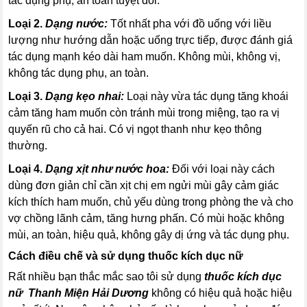
tác dụng phụ, an toàn tuyệt đối.
Loại 2.
Dạng nước:
Tốt nhất pha với đồ uống với liều
lượng như hướng dẫn hoặc uống trực tiếp, được đánh giá
tác dụng mạnh kéo dài ham muốn. Không mùi, không vị,
không tác dụng phụ, an toàn.
Loại 3.
Dạng kẹo nhai:
Loại này vừa tác dụng tăng khoái
cảm tăng ham muốn còn tránh mùi trong miệng, tạo ra vị
quyến rũ cho cả hai. Có vị ngọt thanh như kẹo thông
thường.
Loại 4.
Dạng xịt như nước hoa:
Đối với loại này cách
dùng đơn giản chỉ cần xịt chị em ngửi mùi gây cảm giác
kích thích ham muốn, chủ yếu dùng trong phòng the và cho
vợ chồng lãnh cảm, tăng hưng phấn. Có mùi hoặc không
mùi, an toàn, hiệu quả, không gây dị ứng và tác dụng phụ.
Cách điều chế và sử dụng thuốc kích dục nữ
Rất nhiều bạn thắc mắc sao tôi sử dụng
thuốc kích dục
nữ Thanh Miện Hải Dương
không có hiệu quả hoặc hiệu