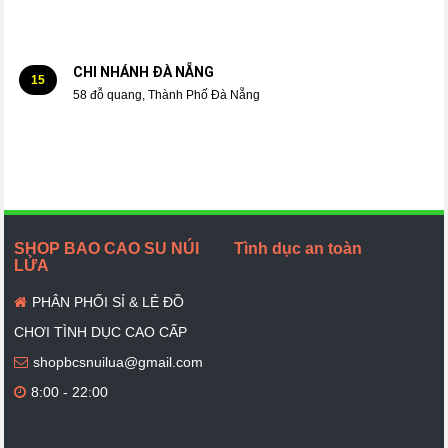
CHI NHÁNH ĐÀ NẴNG
15
58 đỗ quang, Thành Phố Đà Nẵng
SHOP BAO CAO SU NÚI
Tình dục an toàn
LỬA
PHÂN PHỐI SỈ & LẺ ĐỒ
CHƠI TÌNH DỤC CAO CẤP
shopbcsnuilua@gmail.com
8:00 - 22:00