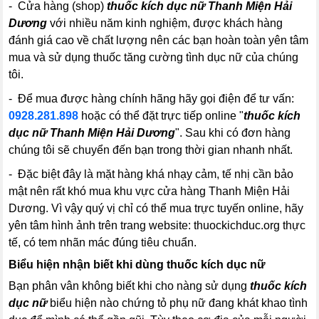
- Cửa hàng (shop)
thuốc kích dục nữ Thanh Miện Hải
Dương
với nhiều năm kinh nghiệm, được khách hàng
đánh giá cao về chất lượng nên các bạn hoàn toàn yên tâm
mua và sử dụng thuốc tăng cường tình dục nữ của chúng
tôi.
- Để mua được hàng chính hãng hãy gọi điện để tư vấn:
0928.281.898
hoặc có thể đặt trực tiếp online "
thuốc kích
dục nữ Thanh Miện Hải Dương
". Sau khi có đơn hàng
chúng tôi sẽ chuyển đến bạn trong thời gian nhanh nhất.
- Đặc biệt đây là mặt hàng khá nhạy cảm, tế nhị cần bảo
mật nên rất khó mua khu vực cửa hàng Thanh Miện Hải
Dương. Vì vậy quý vị chỉ có thể mua trực tuyến online, hãy
yên tâm hình ảnh trên trang website: thuockichduc.org thực
tế, có tem nhãn mác đúng tiêu chuẩn.
Biểu hiện nhận biết khi dùng thuốc kích dục nữ
Bạn phân vân không biết khi cho nàng sử dụng
thuốc kích
dục nữ
biểu hiện nào chứng tỏ phụ nữ đang khát khao tình