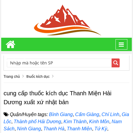
Toggl
navig
TÌM KIẾM
Trang chủ
thuốc kích dục
cung cấp thuốc kích dục Thanh Miện Hải
Dương xuất xứ nhật bản
Quận/Huyện tags:
Bình Giang
,
Cẩm Giàng
,
Chí Linh
,
Gia
Lộc
,
Thành phố Hải Dương
,
Kim Thành
,
Kinh Môn
,
Nam
Sách
,
Ninh Giang
,
Thanh Hà
,
Thanh Miện
,
Tứ Kỳ
,