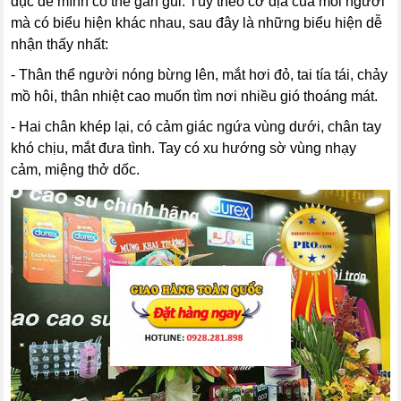
dục để mình có thể gần gũi. Tùy theo cơ địa của mỗi người
mà có biểu hiện khác nhau, sau đây là những biểu hiện dễ
nhận thấy nhất:
- Thân thể người nóng bừng lên, mắt hơi đỏ, tai tía tái, chảy
mồ hôi, thân nhiệt cao muốn tìm nơi nhiều gió thoáng mát.
- Hai chân khép lại, có cảm giác ngứa vùng dưới, chân tay
khó chịu, mắt đưa tình. Tay có xu hướng sờ vùng nhạy
cảm, miệng thở dốc.