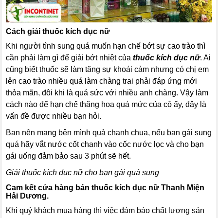
Cách giải thuốc kích dục nữ
Khi người tình sung quá muốn hạn chế bớt sự cao trào thì
cần phải làm gì để giải bớt nhiệt của
thuốc kích dục nữ
. Ai
cũng biết thuốc sẽ làm tăng sự khoái cảm nhưng có chị em
lên cao trào nhiều quá làm chàng trai phải đáp ứng mới
thỏa mãn, đôi khi là quá sức với nhiều anh chàng. Vậy làm
cách nào để hạn chế thăng hoa quá mức của cô ấy, đây là
vấn đề được nhiều bạn hỏi.
Bạn nên mang bên mình quả chanh chua, nếu bạn gái sung
quá hãy vắt nước cốt chanh vào cốc nước lọc và cho bạn
gái uống đảm bảo sau 3 phút sẽ hết.
Giải thuốc kích dục nữ cho bạn gái quá sung
Cam kết cửa hàng bán thuốc kích dục nữ Thanh Miện
Hải Dương.
Khi quý khách mua hàng thì việc đảm bảo chất lượng sản